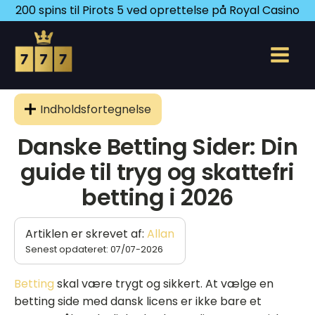
200 spins til Pirots 5 ved oprettelse på Royal Casino
Indholdsfortegnelse
Danske Betting Sider: Din
guide til tryg og skattefri
betting i 2026
Artiklen er skrevet af:
Allan
Senest opdateret: 07/07-2026
Betting
skal være trygt og sikkert. At vælge en
betting side med dansk licens er ikke bare et