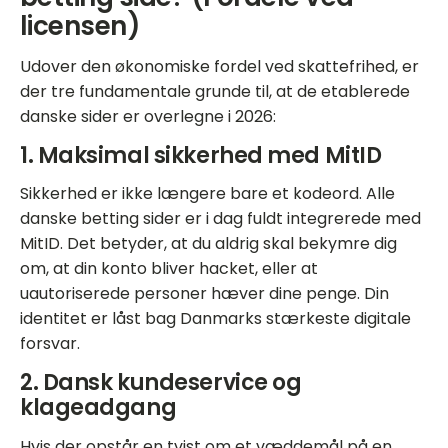
licensen)
Udover den økonomiske fordel ved skattefrihed, er
der tre fundamentale grunde til, at de etablerede
danske sider er overlegne i 2026:
1. Maksimal sikkerhed med MitID
Sikkerhed er ikke længere bare et kodeord. Alle
danske betting sider er i dag fuldt integrerede med
MitID. Det betyder, at du aldrig skal bekymre dig
om, at din konto bliver hacket, eller at
uautoriserede personer hæver dine penge. Din
identitet er låst bag Danmarks stærkeste digitale
forsvar.
2. Dansk kundeservice og
klageadgang
Hvis der opstår en tvist om et væddemål på en