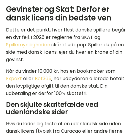
Gevinster og Skat: Derfor er
dansk licens din bedste ven
Dette er det punkt, hvor flest danske spillere begår
en dyr fejl. I 2026 er reglerne fra SKAT og
Spillemyndigheden
skåret ud i pap: Spiller du på en
side med dansk licens, ejer du hver en krone af din
gevinst.
Når du vinder 10.000 kr. hos en bookmaker som
Expekt
eller
Bet365
, har udbyderen allerede betalt
den lovpligtige afgift til den danske stat. Din
udbetaling er derfor 100% skattefri.
Den skjulte skattefælde ved
udenlandske sider
Hvis du lader dig friste af en udenlandsk side uden
dansk licens (typisk fra Curacao eller andre fjerne