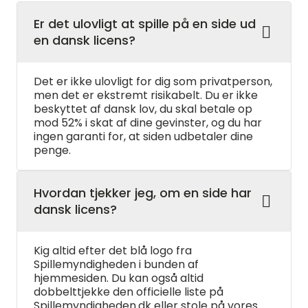
Er det ulovligt at spille på en side ud
en dansk licens?
Det er ikke ulovligt for dig som privatperson,
men det er ekstremt risikabelt. Du er ikke
beskyttet af dansk lov, du skal betale op
mod 52% i skat af dine gevinster, og du har
ingen garanti for, at siden udbetaler dine
penge.
Hvordan tjekker jeg, om en side har
dansk licens?
Kig altid efter det blå logo fra
Spillemyndigheden i bunden af
hjemmesiden. Du kan også altid
dobbelttjekke den officielle liste på
Spillemyndigheden.dk eller stole på vores