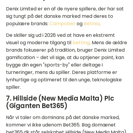
Denix Limited er en af de nyere spillere, der har sat
sig tungt på det danske marked med deres to
populære brands:
Campobet
og
Betinia
.
De skiller sig ud i 2026 ved at have en ekstremt
visuel og moderne tilgang til
betting
. Mens de ældre
brands fokuserer på tradition, bruger Denix Limited
gamification – det vil sige, at du optjener point, kan
bygge din egen "sports-by" eller deltage i
turneringer, mens du spiller. Deres platforme er
lynhurtige og optimeret til den unge, teknologiske
spiller.
7. Hillside (New Media Malta) Plc
(Giganten Bet365)
Når vi taler om dominans på det danske marked,
kommer vi ikke udenom Bet365. Bag domænet
bet365.dk står selskabet Hillside (New Media Malta)