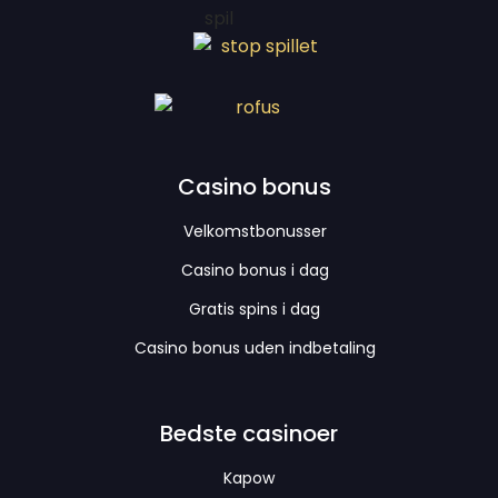
Casino bonus
Velkomstbonusser
Casino bonus i dag
Gratis spins i dag
Casino bonus uden indbetaling
Bedste casinoer
Kapow