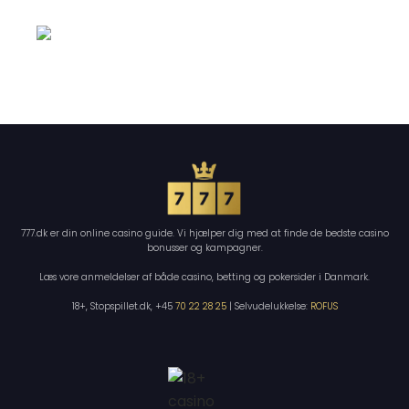
777.dk er din online casino guide. Vi hjælper dig med at finde de bedste casino
bonusser og kampagner.
Læs vore anmeldelser af både casino, betting og pokersider i Danmark.
18+, Stopspillet.dk, +45
70 22 28 25
| Selvudelukkelse:
ROFUS