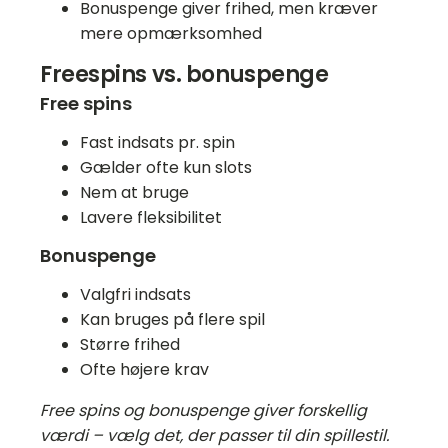
Bonuspenge giver frihed, men kræver
mere opmærksomhed
Freespins vs. bonuspenge
Free spins
Fast indsats pr. spin
Gælder ofte kun slots
Nem at bruge
Lavere fleksibilitet
Bonuspenge
Valgfri indsats
Kan bruges på flere spil
Større frihed
Ofte højere krav
Free spins og bonuspenge giver forskellig
værdi – vælg det, der passer til din spillestil.