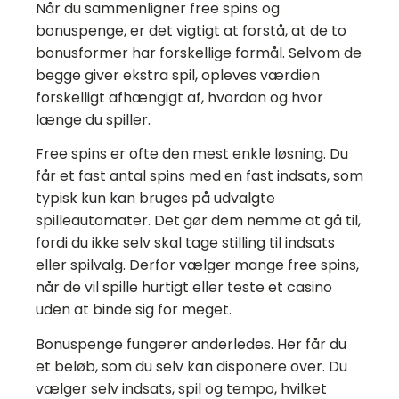
Når du sammenligner free spins og
bonuspenge, er det vigtigt at forstå, at de to
bonusformer har forskellige formål. Selvom de
begge giver ekstra spil, opleves værdien
forskelligt afhængigt af, hvordan og hvor
længe du spiller.
Free spins er ofte den mest enkle løsning. Du
får et fast antal spins med en fast indsats, som
typisk kun kan bruges på udvalgte
spilleautomater. Det gør dem nemme at gå til,
fordi du ikke selv skal tage stilling til indsats
eller spilvalg. Derfor vælger mange free spins,
når de vil spille hurtigt eller teste et casino
uden at binde sig for meget.
Bonuspenge fungerer anderledes. Her får du
et beløb, som du selv kan disponere over. Du
vælger selv indsats, spil og tempo, hvilket