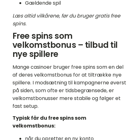
Gældende spil
Læs altid vilkårene, før du bruger gratis free
spins.
Free spins som
velkomstbonus – tilbud til
nye spillere
Mange casinoer bruger free spins som en del
af deres velkomstbonus for at tiltrække nye
spillere. I modsætning til kampagnerne øverst
på siden, som ofte er tidsbegrænsede, er
velkomstbonusser mere stabile og følger et
fast setup.
Typisk får du free spins som
velkomstbonus:
når du opretter en ny konto