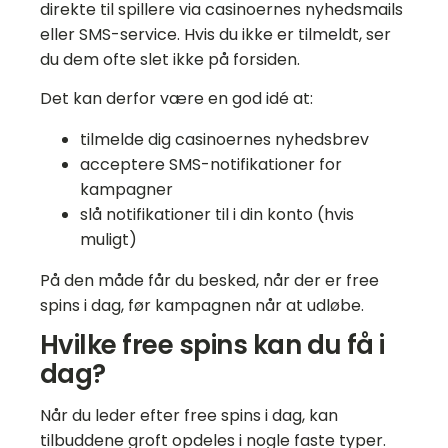
direkte til spillere via casinoernes nyhedsmails
eller SMS-service. Hvis du ikke er tilmeldt, ser
du dem ofte slet ikke på forsiden.
Det kan derfor være en god idé at:
tilmelde dig casinoernes nyhedsbrev
acceptere SMS-notifikationer for
kampagner
slå notifikationer til i din konto (hvis
muligt)
På den måde får du besked, når der er free
spins i dag, før kampagnen når at udløbe.
Hvilke free spins kan du få i
dag?
Når du leder efter free spins i dag, kan
tilbuddene groft opdeles i nogle faste typer.