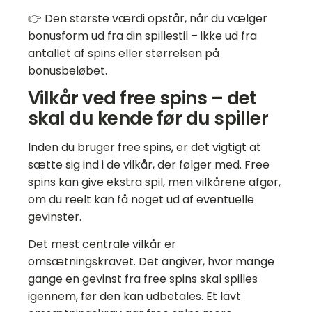
👉 Den største værdi opstår, når du vælger
bonusform ud fra din spillestil – ikke ud fra
antallet af spins eller størrelsen på
bonusbeløbet.
Vilkår ved free spins – det
skal du kende før du spiller
Inden du bruger free spins, er det vigtigt at
sætte sig ind i de vilkår, der følger med. Free
spins kan give ekstra spil, men vilkårene afgør,
om du reelt kan få noget ud af eventuelle
gevinster.
Det mest centrale vilkår er
omsætningskravet. Det angiver, hvor mange
gange en gevinst fra free spins skal spilles
igennem, før den kan udbetales. Et lavt