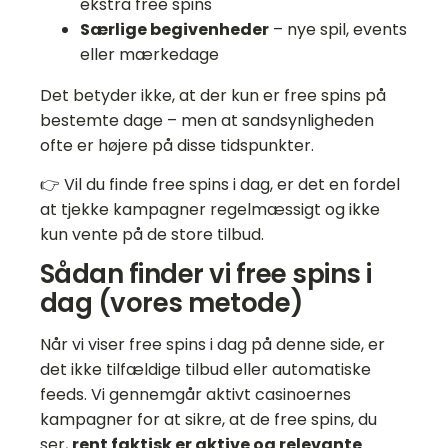
ekstra free spins
Særlige begivenheder
– nye spil, events
eller mærkedage
Det betyder ikke, at der kun er free spins på
bestemte dage – men at sandsynligheden
ofte er højere på disse tidspunkter.
👉 Vil du finde free spins i dag, er det en fordel
at tjekke kampagner regelmæssigt og ikke
kun vente på de store tilbud.
Sådan finder vi free spins i
dag (vores metode)
Når vi viser free spins i dag på denne side, er
det ikke tilfældige tilbud eller automatiske
feeds. Vi gennemgår aktivt casinoernes
kampagner for at sikre, at de free spins, du
ser,
rent faktisk er aktive og relevante
.