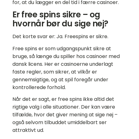
for, at du lægger en del tid i færre casinoer.
Er free spins sikre – og
hvornår bør du sige nej?
Det korte svar er: Ja. Freespins er sikre.
Free spins er som udgangspunkt sikre at
bruge, så længe du spiller hos casinoer med
dansk licens. Her er casinoerne underlagt
faste regler, som sikrer, at vilkår er
gennemsigtige, og at spil foregår under
kontrollerede forhold.
Når det er sagt, er free spins ikke altid det
rigtige valg i alle situationer. Der kan være
tilfælde, hvor det giver mening at sige nej –
også selvom tilbuddet umiddelbart ser
attraktivt ud.