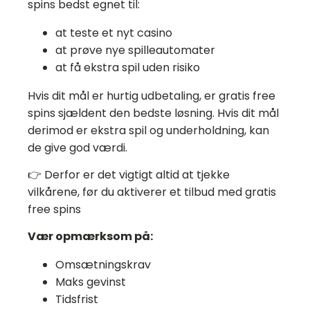
spins bedst egnet til:
at teste et nyt casino
at prøve nye spilleautomater
at få ekstra spil uden risiko
Hvis dit mål er hurtig udbetaling, er gratis free
spins sjældent den bedste løsning. Hvis dit mål
derimod er ekstra spil og underholdning, kan
de give god værdi.
👉 Derfor er det vigtigt altid at tjekke
vilkårene, før du aktiverer et tilbud med gratis
free spins
Vær opmærksom på:
Omsætningskrav
Maks gevinst
Tidsfrist