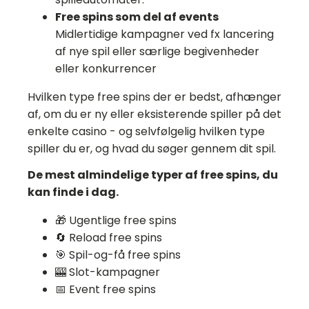
Free spins som del af events
Midlertidige kampagner ved fx lancering
af nye spil eller særlige begivenheder
eller konkurrencer
Hvilken type free spins der er bedst, afhænger
af, om du er ny eller eksisterende spiller på det
enkelte casino - og selvfølgelig hvilken type
spiller du er, og hvad du søger gennem dit spil.
De mest almindelige typer af free spins, du
kan finde i dag.
🎁 Ugentlige free spins
🔄 Reload free spins
🎯 Spil-og-få free spins
🎰 Slot-kampagner
📅 Event free spins