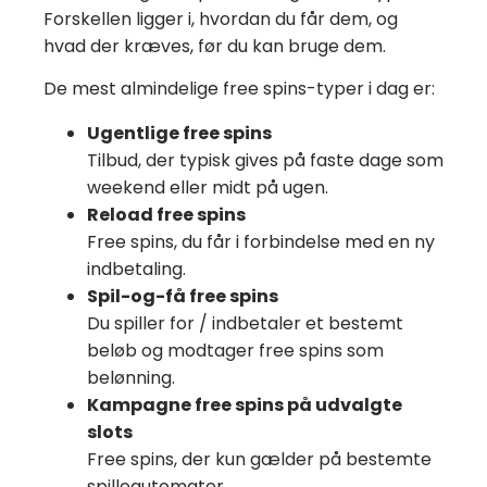
Forskellen ligger i, hvordan du får dem, og
hvad der kræves, før du kan bruge dem.
De mest almindelige free spins-typer i dag er:
Ugentlige free spins
Tilbud, der typisk gives på faste dage som
weekend eller midt på ugen.
Reload free spins
Free spins, du får i forbindelse med en ny
indbetaling.
Spil-og-få free spins
Du spiller for / indbetaler et bestemt
beløb og modtager free spins som
belønning.
Kampagne free spins på udvalgte
slots
Free spins, der kun gælder på bestemte
spilleautomater.