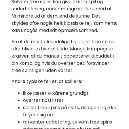
Selvom free spins kan give ekstra spil og
underholdning, ender mange spillere med at
få mindre ud af dem, end de kunne. Det
skyldes ofte nogle helt klassiske fejl, som nemt
kan undgås med lidt opmærksomhed.
En af de mest almindelige fejl er, at free spins
ikke bliver aktiveret i tide. Mange kampagner
kræver, at du manuelt accepterer tilbuddet i
din konto, og hvis du overser det, forsvinder
free spins igen uden varsel.
Andre typiske fejl er, at spillere:
ikke læser vilkårene grundigt
overser tidsfrister
spiller free spins på slots, de egentlig ikke
bryder sig om
forventer udbetaling, selvom free spins