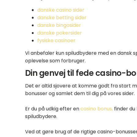
danske casino sider
danske betting sider
danske bingosider
danske pokersider
fysiske casinoer
Vi anbefaler kun spiludbydere med en dansk spi
oplevelse som forbruger.
Din genvej til fede casino-b
Det er altid sjovere at komme godt fra start me
bonusser og samlet dem til dig på vores sider.
Er du på udkig efter en
casino bonus,
finder du
spiludbydere.
Ved at gøre brug af de rigtige casino-bonusse