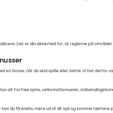
llicens. Det er din sikkerhed for, at reglerne på området 
onusser
d en bonus, når du skal spille eller bette. Vi har derfor 
 hos alt fra free spins, velkomstbonusser, indbetalingsb
r kan du få endnu mere ud af dit spil og komme tættere p