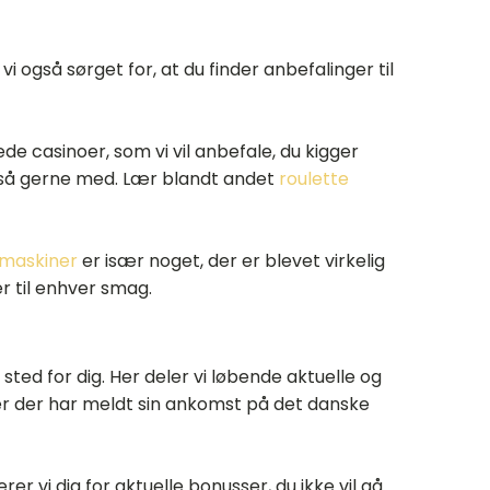
også sørget for, at du finder anbefalinger til
de casinoer, som vi vil anbefale, du kigger
også gerne med. Lær blandt andet
roulette
emaskiner
er især noget, der er blevet virkelig
 til enhver smag.
e sted for dig. Her deler vi løbende aktuelle og
er der har meldt sin ankomst på det danske
r vi dig for aktuelle bonusser, du ikke vil gå