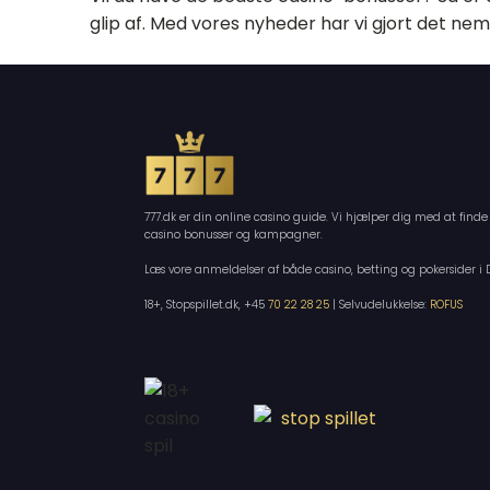
glip af. Med vores nyheder har vi gjort det nem
777.dk er din online casino guide. Vi hjælper dig med at find
casino bonusser og kampagner.
Læs vore anmeldelser af både casino, betting og pokersider i
18+, Stopspillet.dk, +45
70 22 28 25
| Selvudelukkelse:
ROFUS