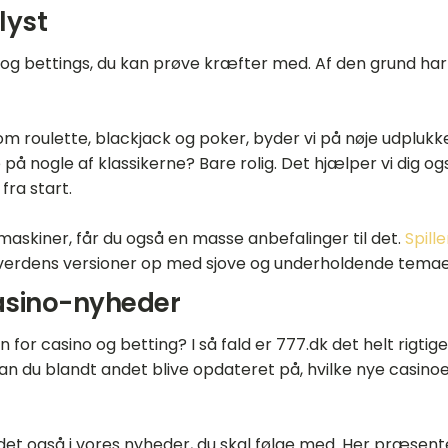
lyst
g bettings, du kan prøve kræfter med. Af den grund har vi 
om roulette, blackjack og poker, byder vi på nøje udplukke
på nogle af klassikerne? Bare rolig. Det hjælper vi dig 
ra start.
maskiner, får du også en masse anbefalinger til det.
Spill
lverdens versioner op med sjove og underholdende temaer
asino-nyheder
n for casino og betting? I så fald er 777.dk det helt rigtig
an du blandt andet blive opdateret på, hvilke nye casino
t også i vores nyheder, du skal følge med. Her præsentere