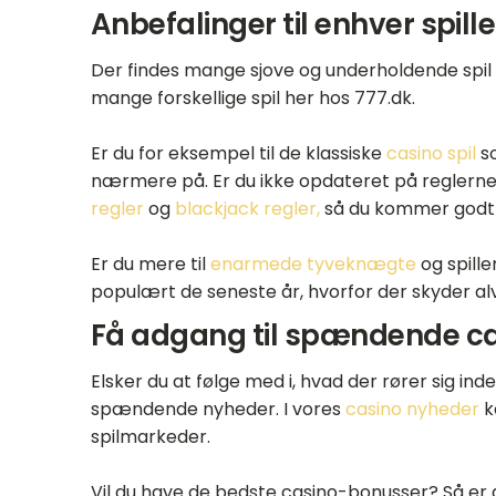
Anbefalinger til enhver spille
Der findes mange sjove og underholdende spil o
mange forskellige spil her hos 777.dk.
Er du for eksempel til de klassiske
casino spil
s
nærmere på. Er du ikke opdateret på reglerne 
regler
og
blackjack regler,
så du kommer godt f
Er du mere til
enarmede tyveknægte
og spille
populært de seneste år, hvorfor der skyder a
Få adgang til spændende c
Elsker du at følge med i, hvad der rører sig inde
spændende nyheder. I vores
casino nyheder
k
spilmarkeder.
Vil du have de bedste casino-bonusser? Så er de