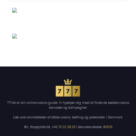
777.dk er din online casino guide. Vi hjælper dig med at finde de bedste casino
bonusser og kampagner.
Læs vore anmeldelser af både casino, betting og pokersider i Danmark.
18+, Stopspillet.dk, +45
70 22 28 25
| Selvudelukkelse:
ROFUS