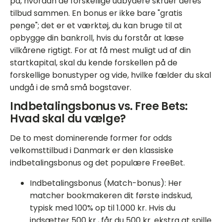
på, hvordan de forskellige udbydere skruer deres
tilbud sammen. En bonus er ikke bare "gratis
penge"; det er et værktøj, du kan bruge til at
opbygge din bankroll, hvis du forstår at læse
vilkårene rigtigt. For at få mest muligt ud af din
startkapital, skal du kende forskellen på de
forskellige bonustyper og vide, hvilke fælder du skal
undgå i de små små bogstaver.
Indbetalingsbonus vs. Free Bets:
Hvad skal du vælge?
De to mest dominerende former for odds
velkomsttilbud i Danmark er den klassiske
indbetalingsbonus og det populære FreeBet.
Indbetalingsbonus (Match-bonus): Her
matcher bookmakeren dit første indskud,
typisk med 100% op til 1.000 kr. Hvis du
indsætter 500 kr., får du 500 kr. ekstra at spille