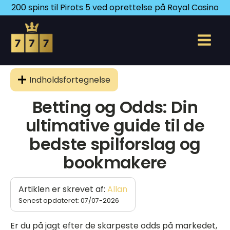
200 spins til Pirots 5 ved oprettelse på Royal Casino
Indholdsfortegnelse
Betting og Odds: Din
ultimative guide til de
bedste spilforslag og
bookmakere
Artiklen er skrevet af:
Allan
Senest opdateret: 07/07-2026
Er du på jagt efter de skarpeste odds på markedet,