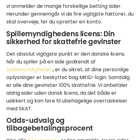
vi anmelder de mange forskellige betting sider.
Herunder gennemgår vi de fire vigtigste faktorer, du
skal overveje, før du opretter en konto.
Spillemyndighedens licens: Din
sikkerhed for skattefrie gevinster
Det absolut vigtigste punkt er den danske licens.
Når du spiller på en side godkendt af
Spillemyndigheden
, er du sikret, at dine personlige
oplysninger er beskyttet bag MitID-login. Samtidig
er alle dine gevinster 100% skattefrie. Vi anbefaler
aldrig sider uden dansk licens, da det både er
usikkert og kan føre til ubehagelige overraskelser
med SKAT.
Odds-udvalg og
tilbagebetalingsprocent