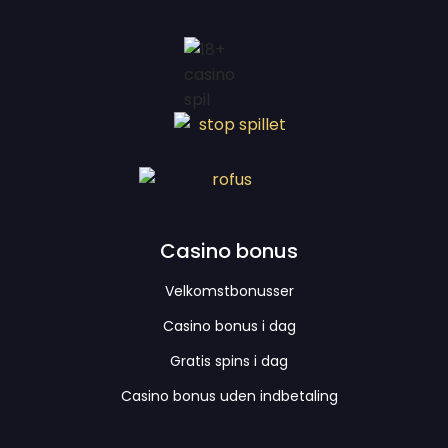
Casino bonus
Velkomstbonusser
Casino bonus i dag
Gratis spins i dag
Casino bonus uden indbetaling