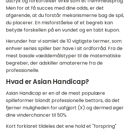
udtryk og forkortelser virke som et fremmedsprog.
Men for at få succes med dine odds, er det
afgørende, at du forstår mekanismerne bag de spil,
du placerer. En misforståelse af et begreb kan
betyde forskellen på en vundet og en tabt kupon.
Herunder har vi samlet de 10 vigtigste termer, som
enhver seriøs spiller bør have i sit ordforråd. Fra de
mest basale væddemålstyper til de matematiske
begreber, der adskiller amatørerne fra de
professionelle.
Hvad er Asian Handicap?
Asian Handicap er en af de mest populære
spilleformer blandt professionelle bettors, da det
fjerner muligheden for uafgjort (X) og dermed øger
dine vinderchancer til 50%.
Kort forklaret tildeles det ene hold et "forspring"