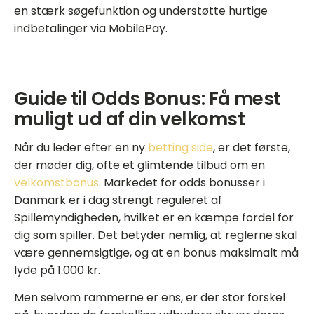
en stærk søgefunktion og understøtte hurtige
indbetalinger via MobilePay.
Guide til Odds Bonus: Få mest
muligt ud af din velkomst
Når du leder efter en ny
betting side
, er det første,
der møder dig, ofte et glimtende tilbud om en
velkomstbonus
. Markedet for odds bonusser i
Danmark er i dag strengt reguleret af
Spillemyndigheden, hvilket er en kæmpe fordel for
dig som spiller. Det betyder nemlig, at reglerne skal
være gennemsigtige, og at en bonus maksimalt må
lyde på 1.000 kr.
Men selvom rammerne er ens, er der stor forskel