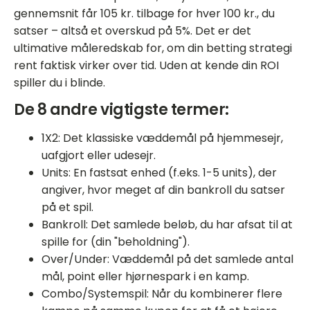
gennemsnit får 105 kr. tilbage for hver 100 kr., du
satser – altså et overskud på 5%. Det er det
ultimative måleredskab for, om din betting strategi
rent faktisk virker over tid. Uden at kende din ROI
spiller du i blinde.
De 8 andre vigtigste termer:
1X2: Det klassiske væddemål på hjemmesejr,
uafgjort eller udesejr.
Units: En fastsat enhed (f.eks. 1-5 units), der
angiver, hvor meget af din bankroll du satser
på et spil.
Bankroll: Det samlede beløb, du har afsat til at
spille for (din "beholdning").
Over/Under: Væddemål på det samlede antal
mål, point eller hjørnespark i en kamp.
Combo/Systemspil: Når du kombinerer flere