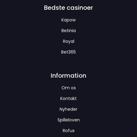
Bedste casinoer
Kapow
Betinia
Royal
Bet365
Information
Om os
Kontakt
Nyheder
Spilleloven
Rofus