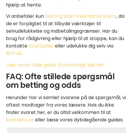
hjælp at hente.
Vi anbefaler kun
betting sider med dansk licens
, da
de er forpligtet til at tilbyde værktøjer til
selvudelukkelse og indbetalingsgrænser. Har du
brug for rådgivning eller hjælp til at stoppe, kan du
kontakte
StopSpillet
eller udelukke dig selv via
ROFUS
.
Læs vores fulde guide til ansvarligt spil her
FAQ: Ofte stillede spørgsmål
om betting og odds
Herunder har vi samlet svarene på de spørgsmål, vi
oftest modtager fra vores læsere. Hvis du ikke
finder svaret her, er du altid velkommen til at
kontakte os
eller læse vores dybdegående guides.