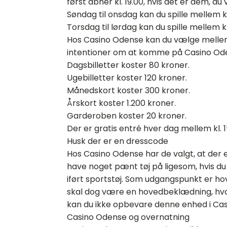
først åbner kl. 19.00, hvis det er dem, du
Søndag til onsdag kan du spille mellem kl. 
Torsdag til lørdag kan du spille mellem kl.
Hos Casino Odense kan du vælge mellem f
intentioner om at komme på Casino Od
Dagsbilletter koster 80 kroner.
Ugebilletter koster 120 kroner.
Månedskort koster 300 kroner.
Årskort koster 1.200 kroner.
Garderoben koster 20 kroner.
Der er gratis entré hver dag mellem kl. 1
Husk der er en dresscode
Hos Casino Odense har de valgt, at der 
have noget pænt tøj på ligesom, hvis du s
iført sportstøj. Som udgangspunkt er h
skal dog være en hovedbeklædning, hvo
kan du ikke opbevare denne enhed i Ca
Casino Odense og overnatning