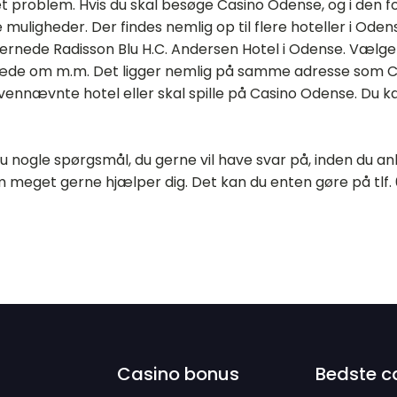
 problem. Hvis du skal besøge Casino Odense, og i den for
muligheder. Der findes nemlig op til flere hoteller i Ode
jernede Radisson Blu H.C. Andersen Hotel i Odense. Vælger
 klæde om m.m. Det ligger nemlig på samme adresse som Ca
å ovennævnte hotel eller skal spille på Casino Odense. D
 du nogle spørgsmål, du gerne vil have svar på, inden du
meget gerne hjælper dig. Det kan du enten gøre på tlf. 66 
Casino bonus
Bedste c