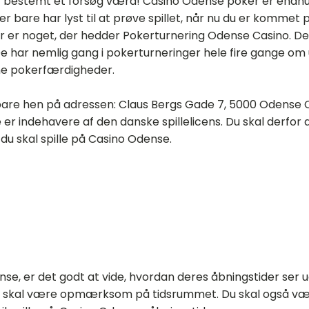
r bestemt et forsøg værd! Casino Odense poker er endnu e
ler bare har lyst til at prøve spillet, når nu du er kommet p
er er noget, der hedder Pokerturnering Odense Casino. Der
e har nemlig gang i pokerturneringer hele fire gange om 
ine pokerfærdigheder.
 bare hen på adressen: Claus Bergs Gade 7, 5000 Odense C
e er indehavere af den danske spillelicens. Du skal derfor
r du skal spille på Casino Odense.
e, er det godt at vide, hvordan deres åbningstider ser u
u skal være opmærksom på tidsrummet. Du skal også vær