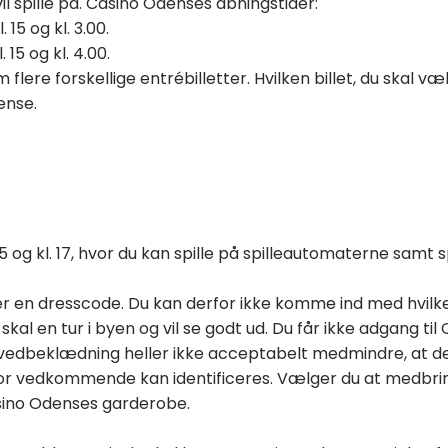
 vil spille på. Casino Odenses åbningstider:
15 og kl. 3.00.
 15 og kl. 4.00.
lere forskellige entrébilletter. Hvilken billet, du skal 
ense.
5 og kl. 17, hvor du kan spille på spilleautomaterne samt s
er en dresscode. Du kan derfor ikke komme ind med hvilk
kal en tur i byen og vil se godt ud. Du får ikke adgang ti
ovedbeklædning heller ikke acceptabelt medmindre, at de
r vedkommende kan identificeres. Vælger du at medbring
sino Odenses garderobe.