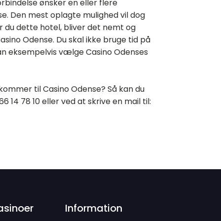
bindelse ønsker en eller flere
nse. Den mest oplagte mulighed vil dog
 du dette hotel, bliver det nemt og
sino Odense. Du skal ikke bruge tid på
u kan eksempelvis vælge Casino Odenses
 ankommer til Casino Odense? Så kan du
14 78 10 eller ved at skrive en mail til:
asinoer
Information