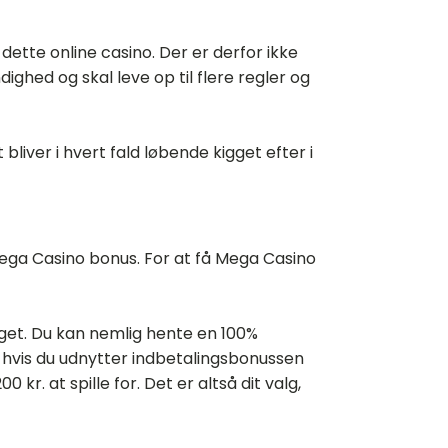
dette online casino. Der er derfor ikke
ighed og skal leve op til flere regler og
bliver i hvert fald løbende kigget efter i
Mega Casino bonus. For at få Mega Casino
oget. Du kan nemlig hente en 100%
r, hvis du udnytter indbetalingsbonussen
kr. at spille for. Det er altså dit valg,