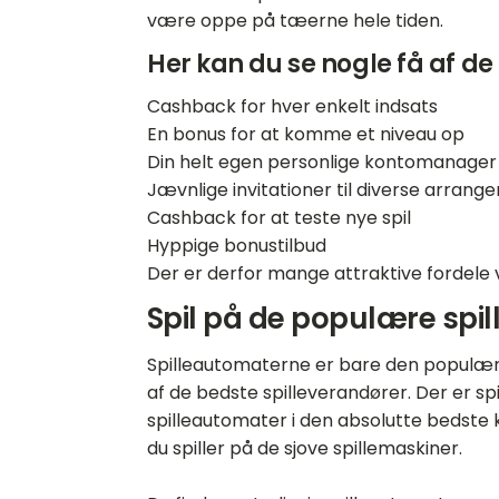
være oppe på tæerne hele tiden.
Her kan du se nogle få af de
Cashback for hver enkelt indsats
En bonus for at komme et niveau op
Din helt egen personlige kontomanager
Jævnlige invitationer til diverse arra
Cashback for at teste nye spil
Hyppige bonustilbud
Der er derfor mange attraktive fordele
Spil på de populære spi
Spilleautomaterne er bare den populæres
af de bedste spilleverandører. Der er s
spilleautomater i den absolutte bedste kv
du spiller på de sjove spillemaskiner.