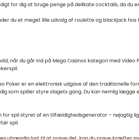
endigt for dig at bruge penge på delikate cocktails, da du
 finder du et meget lille udvalg af roulette og blackjack ho
llevild, når du går ind på Mega Casinos kategori med Video
kerspil.
o Poker er en elektronisk udgave af den traditionelle fo
ig som spiller styre slagets gang. Du kan nemlig lægge en 
m for spil styret af en tilfældighedsgenerator – nøjagtig 
ir spil.
u en ubændig lyst til at prøve det, kan du prøve kræfter m