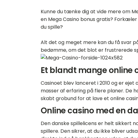
Kunne du tænke dig at vide mere om Me
en Mega Casino bonus gratis? Forkæler d
du spille?
Alt det og meget mere kan du få svar på 
bedømme, om det blot er frustrerede spil
Et blandt mange online 
Casinoet blev lanceret i 2010 og er eje
masser af erfaring på flere planer. De h
skabt grobund for at lave et online cas
Online casino med en dan
Den danske spillelicens er helt sikkert
spillere. Den sikrer, at du ikke bliver uds