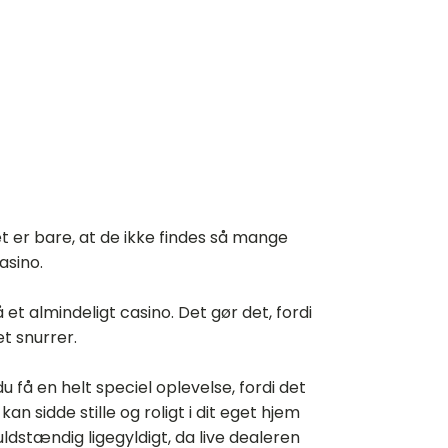
et er bare, at de ikke findes så mange
asino.
t almindeligt casino. Det gør det, fordi
t snurrer.
u få en helt speciel oplevelse, fordi det
n sidde stille og roligt i dit eget hjem
fuldstændig ligegyldigt, da live dealeren