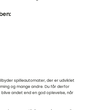
bben:
byder spilleautomater, der er udviklet
Gaming og mange andre. Du får derfor
e blive andet end en god oplevelse, når