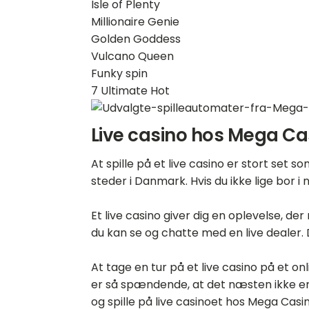
Isle of Plenty
Millionaire Genie
Golden Goddess
Vulcano Queen
Funky spin
7 Ultimate Hot
Live casino hos Mega Cas
At spille på et live casino er stort set 
steder i Danmark. Hvis du ikke lige bor i 
Et live casino giver dig en oplevelse, d
du kan se og chatte med en live dealer. 
At tage en tur på et live casino på et on
er så spændende, at det næsten ikke er ti
og spille på live casinoet hos Mega Casino