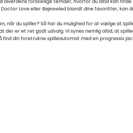
 alverdens forskellige temaer, hvorfor du altid kan finde 
 Doctor Love eller Bejeweled blandt dine favoritter, kan 
en, når du spiller? Så har du mulighed for at vælge at spi
, at der er et ret godt udvalg. Vi synes nemlig altid, at s
 find din foretrukne spilleautomat med en progressiv ja