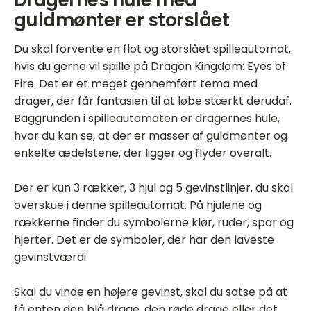
Dragernes hule med
guldmønter er storslået
Du skal forvente en flot og storslået spilleautomat,
hvis du gerne vil spille på Dragon Kingdom: Eyes of
Fire. Det er et meget gennemført tema med
drager, der får fantasien til at løbe stærkt derudaf.
Baggrunden i spilleautomaten er dragernes hule,
hvor du kan se, at der er masser af guldmønter og
enkelte ædelstene, der ligger og flyder overalt.
Der er kun 3 rækker, 3 hjul og 5 gevinstlinjer, du skal
overskue i denne spilleautomat. På hjulene og
rækkerne finder du symbolerne klør, ruder, spar og
hjerter. Det er de symboler, der har den laveste
gevinstværdi.
Skal du vinde en højere gevinst, skal du satse på at
få enten den blå drage, den røde drage eller det