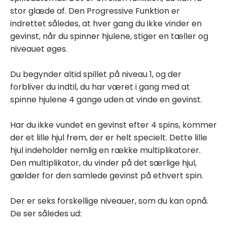
stor glæde af. Den Progressive Funktion er
indrettet således, at hver gang du ikke vinder en
gevinst, når du spinner hjulene, stiger en tæller og
niveauet øges.
Du begynder altid spillet på niveau 1, og der
forbliver du indtil, du har været i gang med at
spinne hjulene 4 gange uden at vinde en gevinst.
Har du ikke vundet en gevinst efter 4 spins, kommer
der et lille hjul frem, der er helt specielt. Dette lille
hjul indeholder nemlig en række multiplikatorer.
Den multiplikator, du vinder på det særlige hjul,
gælder for den samlede gevinst på ethvert spin.
Der er seks forskellige niveauer, som du kan opnå.
De ser således ud: