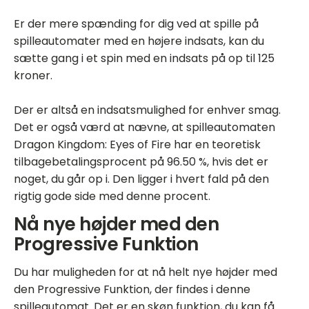
Er der mere spænding for dig ved at spille på
spilleautomater med en højere indsats, kan du
sætte gang i et spin med en indsats på op til 125
kroner.
Der er altså en indsatsmulighed for enhver smag.
Det er også værd at nævne, at spilleautomaten
Dragon Kingdom: Eyes of Fire har en teoretisk
tilbagebetalingsprocent på 96.50 %, hvis det er
noget, du går op i. Den ligger i hvert fald på den
rigtig gode side med denne procent.
Nå nye højder med den
Progressive Funktion
Du har muligheden for at nå helt nye højder med
den Progressive Funktion, der findes i denne
spilleautomat. Det er en skøn funktion, du kan få