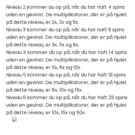
Niveau 2 kommer du op på, når du har haft 4 spins
uden en gevinst. De multiplikatorer, der er på hjulet
på dette niveau, er 2x, 3x og 5x.
Niveau 3 kommer du op på, når du har haft 9 spins
uden en gevinst. De multiplikatorer, der er på hjulet
på dette niveau, er 3x, 5x og 8x.
Niveau 4 kommer du op på, når du har haft 14 spins
uden en gevinst. De multiplikatorer, der er på hjulet
på dette niveau, er 5x, 8x og 10x.
Niveau 5 kommer du op på, når du har haft 19 spins
uden en gevinst. De multiplikatorer, der er på hjulet
på dette niveau, er 8x, 10x og 15x.
Niveau 6 kommer du op på, når du har haft 25 spins
uden en gevinst. De multiplikatorer, der er på hjulet
på dette niveau, er 10x, 15x og 50x.