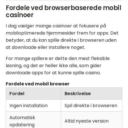
Fordele ved browserbaserede mobil
casinoer
I dag vælger mange casinoer at fokusere på
mobiloptimerede hjemmesider frem for apps. Det
betyder, at du kan spille direkte i browseren uden
at downloade eller installere noget.
For mange spillere er dette den mest fleksible
løsning, og det er heller ikke alle, som gider
downloade apps for at kunne spille casino.
Fordele ved mobil browser
Fordel
Beskrivelse
Ingen installation
Spil direkte i browseren
Automatisk
Altid nyeste version
opdatering