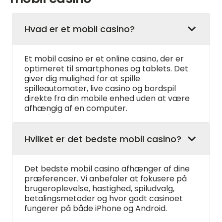
Hvad er et mobil casino?
Et mobil casino er et online casino, der er
optimeret til smartphones og tablets. Det
giver dig mulighed for at spille
spilleautomater, live casino og bordspil
direkte fra din mobile enhed uden at være
afhængig af en computer.
Hvilket er det bedste mobil casino?
Det bedste mobil casino afhænger af dine
præferencer. Vi anbefaler at fokusere på
brugeroplevelse, hastighed, spiludvalg,
betalingsmetoder og hvor godt casinoet
fungerer på både iPhone og Android.