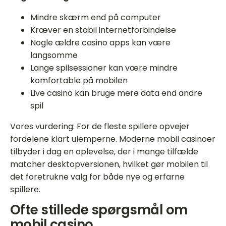
Mindre skærm end på computer
Kræver en stabil internetforbindelse
Nogle ældre casino apps kan være
langsomme
Lange spilsessioner kan være mindre
komfortable på mobilen
Live casino kan bruge mere data end andre
spil
Vores vurdering: For de fleste spillere opvejer
fordelene klart ulemperne. Moderne mobil casinoer
tilbyder i dag en oplevelse, der i mange tilfælde
matcher desktopversionen, hvilket gør mobilen til
det foretrukne valg for både nye og erfarne
spillere.
Ofte stillede spørgsmål om
mobil casino