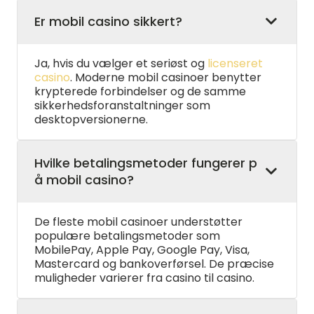
Er mobil casino sikkert?
Ja, hvis du vælger et seriøst og
licenseret
casino
. Moderne mobil casinoer benytter
krypterede forbindelser og de samme
sikkerhedsforanstaltninger som
desktopversionerne.
Hvilke betalingsmetoder fungerer p
å mobil casino?
De fleste mobil casinoer understøtter
populære betalingsmetoder som
MobilePay, Apple Pay, Google Pay, Visa,
Mastercard og bankoverførsel. De præcise
muligheder varierer fra casino til casino.