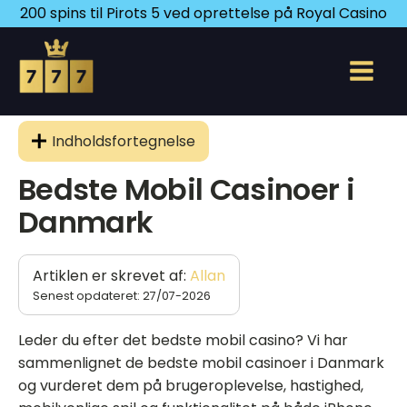
200 spins til Pirots 5 ved oprettelse på Royal Casino
Indholdsfortegnelse
Bedste Mobil Casinoer i
Danmark
Artiklen er skrevet af:
Allan
Senest opdateret: 27/07-2026
Leder du efter det bedste mobil casino? Vi har
sammenlignet de bedste mobil casinoer i Danmark
og vurderet dem på brugeroplevelse, hastighed,