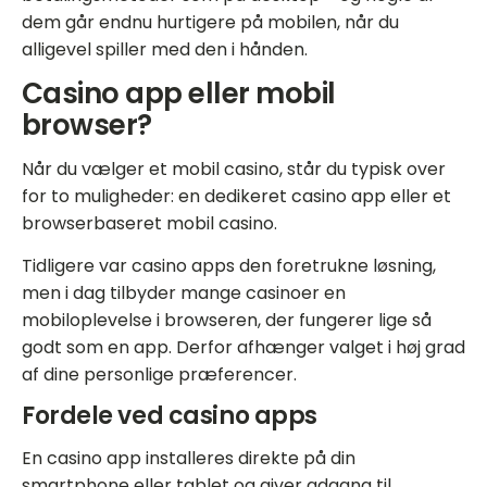
dem går endnu hurtigere på mobilen, når du
alligevel spiller med den i hånden.
Casino app eller mobil
browser?
Når du vælger et mobil casino, står du typisk over
for to muligheder: en dedikeret casino app eller et
browserbaseret mobil casino.
Tidligere var casino apps den foretrukne løsning,
men i dag tilbyder mange casinoer en
mobiloplevelse i browseren, der fungerer lige så
godt som en app. Derfor afhænger valget i høj grad
af dine personlige præferencer.
Fordele ved casino apps
En casino app installeres direkte på din
smartphone eller tablet og giver adgang til