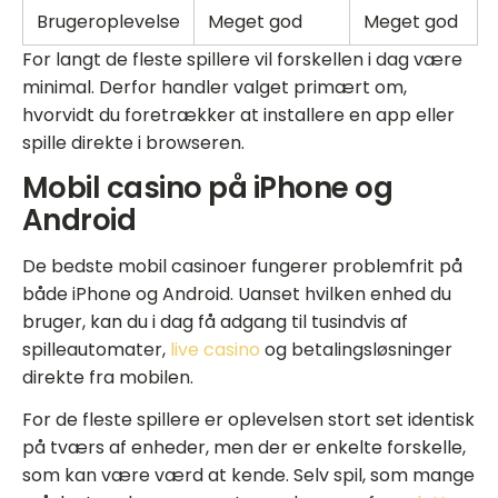
Brugeroplevelse
Meget god
Meget god
For langt de fleste spillere vil forskellen i dag være
minimal. Derfor handler valget primært om,
hvorvidt du foretrækker at installere en app eller
spille direkte i browseren.
Mobil casino på iPhone og
Android
De bedste mobil casinoer fungerer problemfrit på
både iPhone og Android. Uanset hvilken enhed du
bruger, kan du i dag få adgang til tusindvis af
spilleautomater,
live casino
og betalingsløsninger
direkte fra mobilen.
For de fleste spillere er oplevelsen stort set identisk
på tværs af enheder, men der er enkelte forskelle,
som kan være værd at kende. Selv spil, som mange