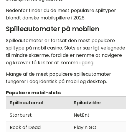
Nedenfor finder du de mest populære spiltyper
blandt danske mobilspillere i 2026.
Spilleautomater på mobilen
Spilleautomater er fortsat den mest populære
spiltype på mobil casino. Slots er særligt velegnede
til mindre skærme, fordi de er nemme at navigere
og kræver få klik for at komme i gang.
Mange af de mest populære spilleautomater
fungerer i dag identisk på mobil og desktop.
Populære mobil-slots
Spilleautomat
Spiludvikler
Starburst
NetEnt
Book of Dead
Play’n GO