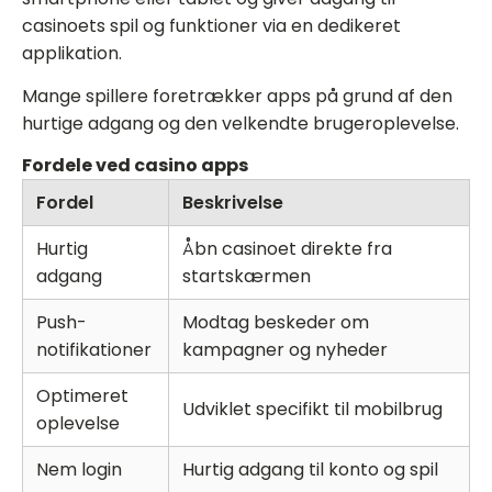
casinoets spil og funktioner via en dedikeret
applikation.
Mange spillere foretrækker apps på grund af den
hurtige adgang og den velkendte brugeroplevelse.
Fordele ved casino apps
Fordel
Beskrivelse
Hurtig
Åbn casinoet direkte fra
adgang
startskærmen
Push-
Modtag beskeder om
notifikationer
kampagner og nyheder
Optimeret
Udviklet specifikt til mobilbrug
oplevelse
Nem login
Hurtig adgang til konto og spil