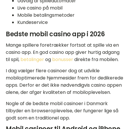
Udvalg af spilleautomater
Live casino på mobil
Mobile betalingsmetoder
Kundeservice
Bedste mobil casino app i 2026
Mange spillere foretrækker fortsat at spille via en
casino app. En god casino app giver hurtig adgang
til spil,
betalinger
og
bonusser
direkte fra mobilen.
I dag vælger flere casinoer dog at udvikle
mobiloptimerede hjemmesider frem for dedikerede
apps. Derfor er det ikke nødvendigvis casino appen
alene, der afgør kvaliteten af mobiloplevelsen.
Nogle af de bedste mobil casinoer i Danmark
tilbyder en browseroplevelse, der fungerer lige så
godt som en traditionel app.
Mobil casinoer til Android og iPhone