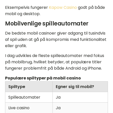
Eksempelvis fungerer
Kapow Casino
godt på både
mobil og desktop.
Mobilvenlige spilleautomater
De bedste mobil casinoer giver adgang til tusindvis
af spil uden at gå på kompromis med funktionalitet
eller grafik.
I dag udvikles de fleste spilleautomater med fokus
på mobilbrug, hvilket betyder, at populære titler
fungerer problemfrit på både Android og iPhone.
Populære spiltyper på mobil casino
Spiltype
Egner sig til mobil?
Spilleautomater
Ja
Live casino
Ja