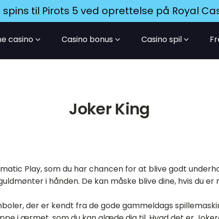
 spins til Pirots 5 ved oprettelse på Royal Ca
ne casino
Casino bonus
Casino spil
Fr
Joker King
matic Play, som du har chancen for at blive godt underhol
uldmønter i hånden. De kan måske blive dine, hvis du er ri
boler, der er kendt fra de gode gammeldags spillemaskin
ppe i ærmet, som du kan glæde dig til. Hvad det er Jok