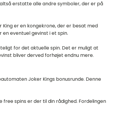
 altså erstatte alle andre symboler, der er på
r King er en kongekrone, der er besat med
en eventuel gevinst i et spin.
eligt for det aktuelle spin. Det er muligt at
gevinst bliver derved forhøjet endnu mere.
illeautomaten Joker Kings bonusrunde. Denne
free spins er der til din rådighed. Fordelingen