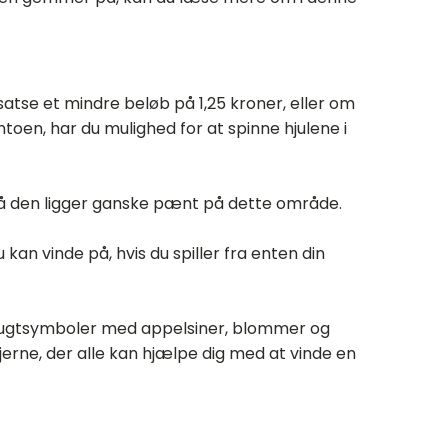
satse et mindre beløb på 1,25 kroner, eller om
toen, har du mulighed for at spinne hjulene i
 så den ligger ganske pænt på dette område.
 kan vinde på, hvis du spiller fra enten din
g frugtsymboler med appelsiner, blommer og
tjerne, der alle kan hjælpe dig med at vinde en