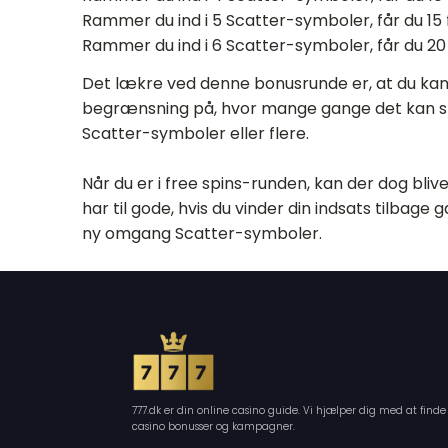
Rammer du ind i 5 Scatter-symboler, får du 15 f
Rammer du ind i 6 Scatter-symboler, får du 20 f
Det lækre ved denne bonusrunde er, at du kan væ
begrænsning på, hvor mange gange det kan ske.
Scatter-symboler eller flere.
Når du er i free spins-runden, kan der dog blive
har til gode, hvis du vinder din indsats tilba
ny omgang Scatter-symboler.
777.dk er din online casino guide. Vi hjælper dig med at find
casino bonusser og kampagner.