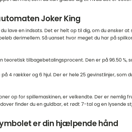
automaten Joker King
 lave en indsats. Det er helt op til dig, om du ønsker at 
t beløb derimellem. Så uanset hvor meget du har på spilkon
en teoretisk tilbagebetalingsprocent. Den er på 96.50 %,
 på 4 rækker og 6 hjul. Der er hele 25 gevinstlinjer, som du
 åbner op for spillemaskinen, er velkendte. Der er nemli
rudover finder du en guldbar, et rødt 7-tal og en lysende s
ymbolet er din hjælpende hånd