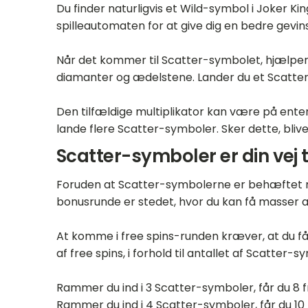
Du finder naturligvis et Wild-symbol i Joker Ki
spilleautomaten for at give dig en bedre gevi
Når det kommer til Scatter-symbolet, hjælper
diamanter og ædelstene. Lander du et Scatter-sy
Den tilfældige multiplikator kan være på enten 2x
lande flere Scatter-symboler. Sker dette, blive
Scatter-symboler er din vej 
Foruden at Scatter-symbolerne er behæftet me
bonusrunde er stedet, hvor du kan få masser af g
At komme i free spins-runden kræver, at du får 
af free spins, i forhold til antallet af Scatter-
Rammer du ind i 3 Scatter-symboler, får du 8 fr
Rammer du ind i 4 Scatter-symboler, får du 10 f